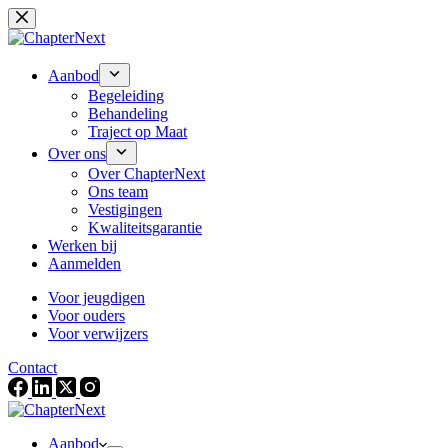
Ga
naar
de
inhoud
Aanbod
Begeleiding
Behandeling
Traject op Maat
Over ons
Over ChapterNext
Ons team
Vestigingen
Kwaliteitsgarantie
Werken bij
Aanmelden
Voor jeugdigen
Voor ouders
Voor verwijzers
Contact
Aanbod