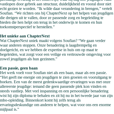
vastlopen door gebrek aan structuur, duidelijkheid en vooral door niet
echt gezien te worden. “Ik wilde daar verandering in brengen,” vertelt
Soufian. “We richten ons bij ChapterNext op het helpen van jeugdigen
die dreigen uit te vallen, door ze passende zorg en begeleiding te
bieden die hen helpt om terug in het onderwijs te komen en hun
toekomstperspectief te herstellen.”
Het unieke aan ChapterNext
Wat ChapterNext uniek maakt volgens Soufian? “We gaan verder
waar anderen stoppen. Onze benadering is laagdrempelig en
doelgericht, en we hebben de expertise in huis om op maat te
begeleiden, wat zorgt voor een veilige en vertrouwde omgeving voor
zowel jeugdigen als hun gezinnen.”
Een passie, geen baan
Het werk voelt voor Soufian niet als een baan, maar als een passie.
“Het geeft me energie om jeugdigen te zien groeien en vooruitgang te
boeken. Een van de meest gedenkwaardige ervaringen was met onze
allereerste jeugdige: iemand die geen passende plek kon vinden en
steeds vastliep. Met veel inspanning en een persoonlijke benadering
wist hij zijn diploma te behalen en zit hij nu in het tweede jaar van zijn
mbo-opleiding. Binnenkort komt hij zelfs terug als
ervaringsdeskundige om anderen te helpen, wat voor ons een enorme
mijlpaal is.”